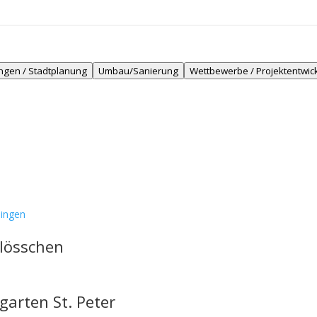
ngen / Stadtplanung
Umbau/Sanierung
Wettbewerbe / Projektentwic
ingen
hlösschen
arten St. Peter