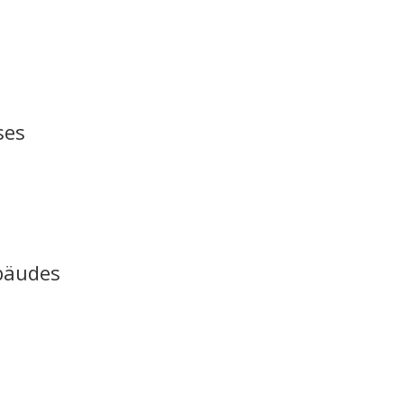
ses
bäudes